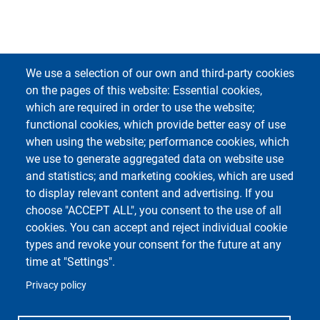
We use a selection of our own and third-party cookies
on the pages of this website: Essential cookies,
which are required in order to use the website;
functional cookies, which provide better easy of use
Footer 1
Footer 2
Rubrica
Kiro
when using the website; performance cookies, which
Webmail
Notice Board
we use to generate aggregated data on website use
ESSE3 Studenti
Valutazione della Qualità
and statistics; and marketing cookies, which are used
della Didattica
to display relevant content and advertising. If you
ESSE3 Docenti
choose "ACCEPT ALL", you consent to the use of all
cookies. You can accept and reject individual cookie
types and revoke your consent for the future at any
time at "Settings".
Privacy policy
Unipv Social Media