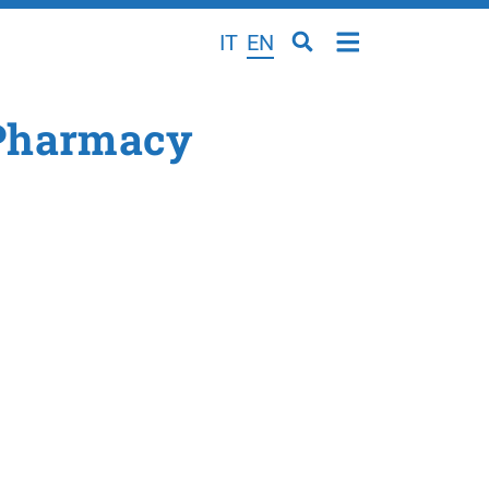
IT
EN
 Pharmacy