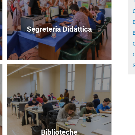
C
B
Segreteria Didattica
B
C
C
S
Immagine
Biblioteche