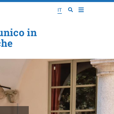
IT
unico in
che