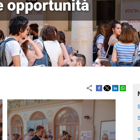
e opportunità
Immagine
S
S
S