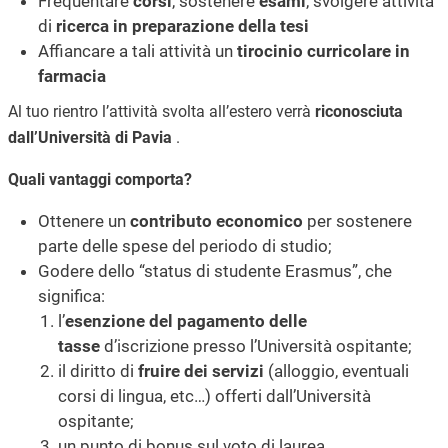
Frequentare
corsi
, sostenere
esami
, svolgere attività
di
ricerca in preparazione della tesi
Affiancare a tali attività un
tirocinio curricolare in
farmacia
Al tuo rientro l’attività svolta all’estero verrà
riconosciuta
dall’Università di Pavia
.
Quali vantaggi comporta?
Ottenere un
contributo economico
per sostenere
parte delle spese del periodo di studio;
Godere dello “status di studente Erasmus”, che
significa:
l’
esenzione del pagamento delle
tasse
d’iscrizione presso l’Università ospitante;
il diritto di
fruire dei servizi
(alloggio, eventuali
corsi di lingua, etc…) offerti dall’Università
ospitante;
un punto di bonus sul voto di laurea