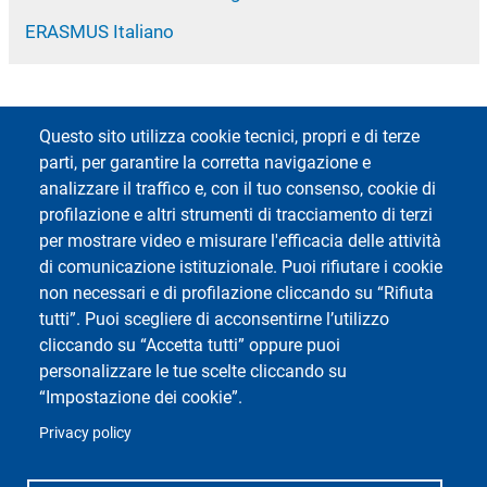
ERASMUS Italiano
Questo sito utilizza cookie tecnici, propri e di terze
parti, per garantire la corretta navigazione e
analizzare il traffico e, con il tuo consenso, cookie di
Footer 1
Footer 2
Rubrica
App MyUniPV
profilazione e altri strumenti di tracciamento di terzi
Webmail
Kiro
per mostrare video e misurare l'efficacia delle attività
ESSE3 Studenti
Valutazione della Qualità
di comunicazione istituzionale. Puoi rifiutare i cookie
della Didattica
non necessari e di profilazione cliccando su “Rifiuta
ESSE3 Docenti
tutti”. Puoi scegliere di acconsentirne l’utilizzo
cliccando su “Accetta tutti” oppure puoi
personalizzare le tue scelte cliccando su
“Impostazione dei cookie”.
Privacy policy
Social di Ateneo